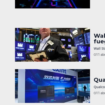
Wal
fue
Wall St
11 abr
Qua
Qualco
11 abr