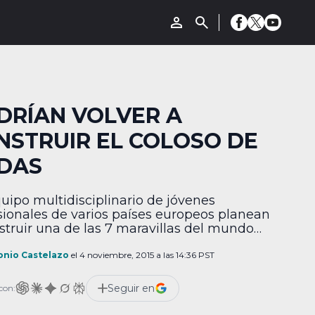
DRÍAN VOLVER A
NSTRUIR EL COLOSO DE
DAS
uipo multidisciplinario de jóvenes
sionales de varios países europeos planean
struir una de las 7 maravillas del mundo
uo: El Coloso de Rodas. El Coloso de Rodas
na estatua de bronce de casi 30 metros de
onio Castelazo
el 4 noviembre, 2015 a las 14:36 PST
a que representaba a Helios, el dios griego
ol. Este monumento estaba ubicado en la
Seguir en
con:
]