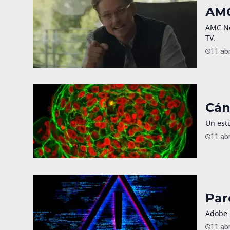
AMC
AMC Net
TV.
11 abr
Cán
Un est
11 abr
Par
Adobe 
11 abr