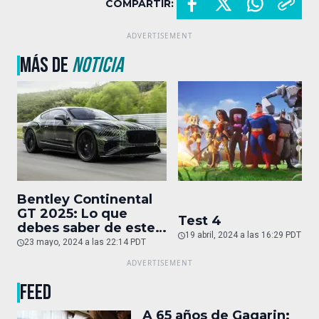
COMPARTIR:
MÁS DE
NOTICIA
Bentley Continental
GT 2025: Lo que
Test 4
debes saber de este
19 abril, 2024 a las 16:29 PDT
auto de superlujo
23 mayo, 2024 a las 22:14 PDT
FEED
A 65 años de Gagarin: