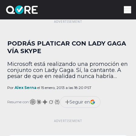
PODRÁS PLATICAR CON LADY GAGA
VÍA SKYPE
Microsoft está realizando una promoción en
conjunto con Lady Gaga. Sí, la cantante. A
pesar de que en realidad nunca habría
pensado en poner ambos nombres dentro
de la misma frase, es una realidad. En este
Por
Alex Serna
el 15 enero, 2013 a las 18:20 PST
caso, podrás platicar con la intérprete de
canciones como "Born this way" si
Seguir en
Resume con:
participas en una suerte de rifa […]