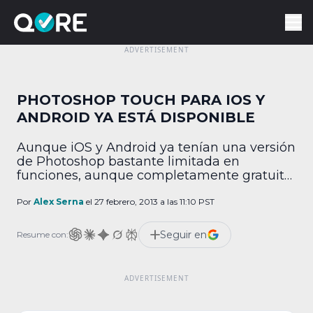
PHOTOSHOP TOUCH PARA IOS Y
ANDROID YA ESTÁ DISPONIBLE
Aunque iOS y Android ya tenían una versión
de Photoshop bastante limitada en
funciones, aunque completamente gratuita,
eso no ha detenido a Adobe para ofrecer
una nueva aplicación destinada a los
Por
Alex Serna
el 27 febrero, 2013 a las 11:10 PST
dispositivos móviles, Con esta app se
podrán aprovechar varias de las funciones
Seguir en
Resume con:
clásicas del programa de edición de
imágenes. Aquellos que requieran de hacer
[…]