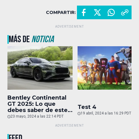
COMPARTIR:
MÁS DE
NOTICIA
Bentley Continental
GT 2025: Lo que
Test 4
debes saber de este
19 abril, 2024 a las 16:29 PDT
auto de superlujo
23 mayo, 2024 a las 22:14 PDT
FEED