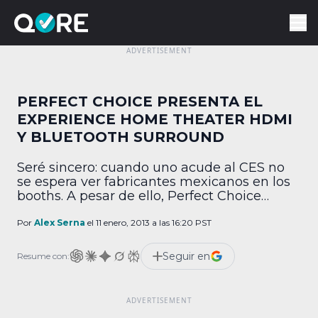
PERFECT CHOICE PRESENTA EL
EXPERIENCE HOME THEATER HDMI
Y BLUETOOTH SURROUND
Seré sincero: cuando uno acude al CES no
se espera ver fabricantes mexicanos en los
booths. A pesar de ello, Perfect Choice
estuvo presente durante el evento y
mostraron algunas de las cosas que tienen
Por
Alex Serna
el 11 enero, 2013 a las 16:20 PST
listas para lanzar en los países que se
comercializan sus productos, que incluyen
Seguir en
Resume con:
varios de América Latina. Uno de los […]