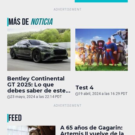
MÁS DE
NOTICIA
Bentley Continental
GT 2025: Lo que
Test 4
debes saber de este
19 abril, 2024 a las 16:29 PDT
auto de superlujo
23 mayo, 2024 a las 22:14 PDT
FEED
A 65 años de Gagarin:
Artemis II vuelve de la