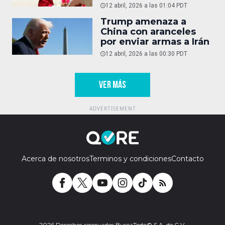
12 abril, 2026 a las 01:04 PDT
Trump amenaza a
China con aranceles
por enviar armas a Irán
12 abril, 2026 a las 00:30 PDT
VER MÁS
Acerca de nosotros
Terminos y condiciones
Contacto
2026 Derechos reservados BuscaTodo© S.A. de C.V.