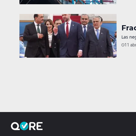
Fra
Las neg
11 abr