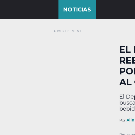
EL
RE
PO
AL
El De
busca
bebid
choqu
está 
Por
Alin
y aun
revel
Resume 