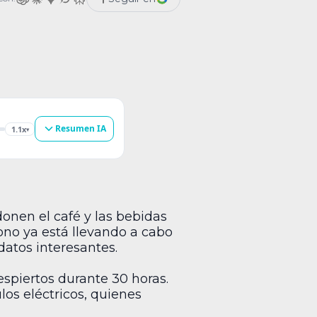
as consistió en que los […]
Resumen IA
1.1x
▾
nen el café y las bebidas
ono ya está llevando a cabo
atos interesantes.
spiertos durante 30 horas.
los eléctricos, quienes