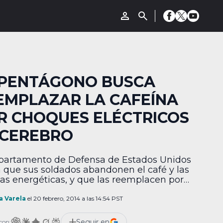
 PENTÁGONO BUSCA
EMPLAZAR LA CAFEÍNA
R CHOQUES ELÉCTRICOS
 CEREBRO
partamento de Defensa de Estados Unidos
 que sus soldados abandonen el café y las
as energéticas, y que las reemplacen por
es eléctricos al cerebro. El Pentágono ya
llevando a cabo pruebas con este método,
a Varela
el 20 febrero, 2014 a las 14:54 PST
que los experimentos son limitados,
aron datos interesantes. Una de las
Seguir en
con: