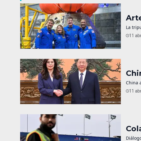
Art
La trip
11 abr
Chi
China a
11 abr
Col
Diálogo