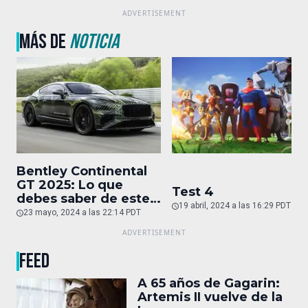
MÁS DE
NOTICIA
Bentley Continental
GT 2025: Lo que
Test 4
debes saber de este
19 abril, 2024 a las 16:29 PDT
auto de superlujo
23 mayo, 2024 a las 22:14 PDT
FEED
A 65 años de Gagarin:
Artemis II vuelve de la