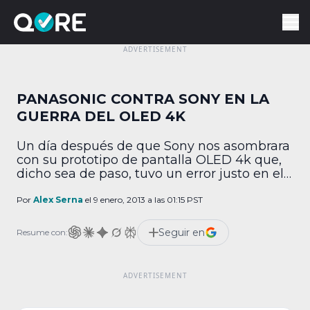
PANASONIC CONTRA SONY EN LA
GUERRA DEL OLED 4K
Un día después de que Sony nos asombrara
con su prototipo de pantalla OLED 4k que,
dicho sea de paso, tuvo un error justo en el
momento de su presentación, Panasonic
tuvo la misma idea y tomó la primera
Por
Alex Serna
el 9 enero, 2013 a las 01:15 PST
ofensiva en una guerra que apenas va
comenzando. Ambas con 3840 x 2160
Seguir en
Resume con:
pixeles de resolución, […]