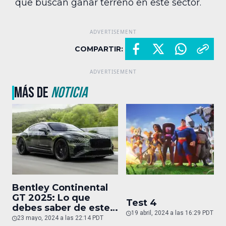
que buscan ganar terreno en este sector.
COMPARTIR:
MÁS DE
NOTICIA
Bentley Continental
GT 2025: Lo que
Test 4
debes saber de este
19 abril, 2024 a las 16:29 PDT
auto de superlujo
23 mayo, 2024 a las 22:14 PDT