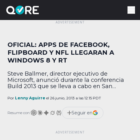
OFICIAL: APPS DE FACEBOOK,
FLIPBOARD Y NFL LLEGARAN A
WINDOWS 8 Y RT
Steve Ballmer, director ejecutivo de
Microsoft, anunció durante la conferencia
Build 2013 que se lleva a cabo en San
Francisco que Facebook, Flipboard y la NFL
lanzarán sus aplicaciones para Windows 8.1
Por
Lenny Aguirre
el 26 junio, 2013 a las 12:15 PDT
y Windows RT, . Ballmer dijo que la NFL y
Microsoft llegaron a un acuerdo para
Seguir en
Resume con:
adecuar su contenido y aplicaciones en una
[…]