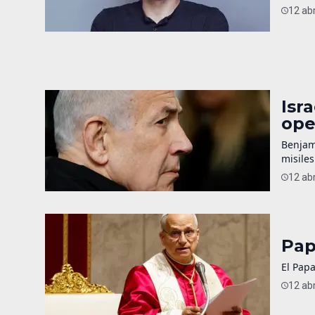
12 abr
Isr
ope
Benjam
misiles
12 abr
Pap
El Papa
12 abr