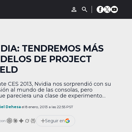
IDIA: TENDREMOS MÁS
DELOS DE PROJECT
IELD
te CES 2013, Nvidia nos sorprendió con su
sión al mundo de las consolas, pero
e pareciera una clase de experimento
entar las aguas y probar suerte, el director
al de la compañía, Jen-Hsun Huang,
iel Dehesa
el 8 enero, 2013 a las 22:55 PST
ra que se trata de una estrategia a largo
 y que no se dejarán abatir por las críticas
Seguir en
con: