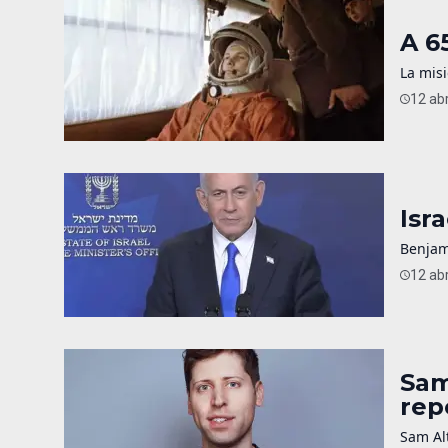
A 6
La misi
12 abr
Isr
Benjam
12 abr
Sam
rep
Sam Alt