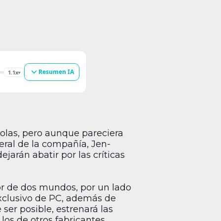
Resumen IA
1.1x
▾
olas, pero aunque pareciera
eral de la compañía, Jen-
jarán abatir por las críticas
r de dos mundos, por un lado
 exclusivo de PC, además de
ser posible, estrenará las
los de otros fabricantes.