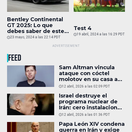
Bentley Continental
GT 2025: Lo que
Test 4
debes saber de este
19 abril, 2024 a las 16:29 PDT
auto de superlujo
23 mayo, 2024 a las 22:14 PDT
FEED
Sam Altman vincula
ataque con cóctel
molotov en su casa a
reportaje
12 abril, 2026 a las 02:09 PDT
Israel destruye el
programa nuclear de
Irán: cero instalaciones
operativas
12 abril, 2026 a las 01:36 PDT
Papa León XIV condena
guerra en Irán y exige