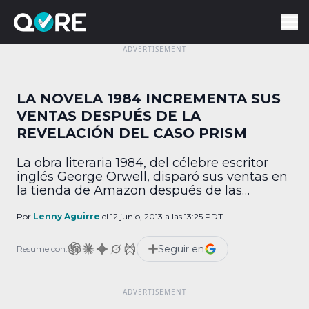
LA NOVELA 1984 INCREMENTA SUS
VENTAS DESPUÉS DE LA
REVELACIÓN DEL CASO PRISM
La obra literaria 1984, del célebre escritor
inglés George Orwell, disparó sus ventas en
la tienda de Amazon después de las
declaraciones de espionaje del gobierno de
Estados Unidos relacionadas con PRISM. El
Por
Lenny Aguirre
el 12 junio, 2013 a las 13:25 PDT
polémico caso de PRISM, supuesto
programa de recolección de datos digitales
Seguir en
Resume con:
de acceso ilimitado del gobierno
estadounidense y la Agencia de Seguridad
[…]