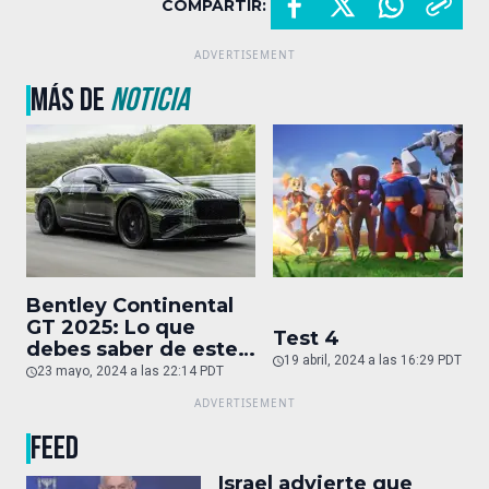
COMPARTIR:
MÁS DE
NOTICIA
Bentley Continental
GT 2025: Lo que
Test 4
debes saber de este
19 abril, 2024 a las 16:29 PDT
auto de superlujo
23 mayo, 2024 a las 22:14 PDT
FEED
Israel advierte que