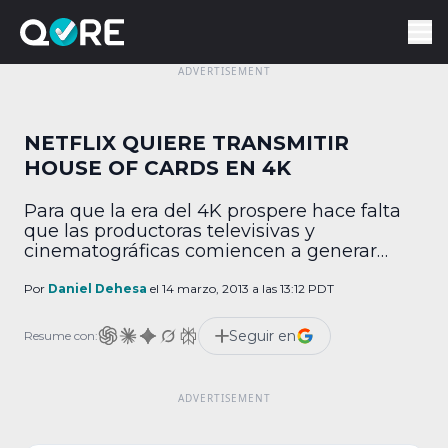
NETFLIX QUIERE TRANSMITIR
HOUSE OF CARDS EN 4K
Para que la era del 4K prospere hace falta
que las productoras televisivas y
cinematográficas comiencen a generar
contenidos, pero en opinión de la gente de
Netflix hace falta que dichos contenidos
Por
Daniel Dehesa
el 14 marzo, 2013 a las 13:12 PDT
lleguen por medio de transmisión en línea y
no en formato físico, y para poner el
Seguir en
Resume con:
ejemplo promete que incluirá en su
catálogo […]