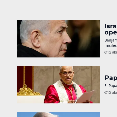
Isr
ope
Benjam
misiles
12 abr
Pap
El Papa
12 abr