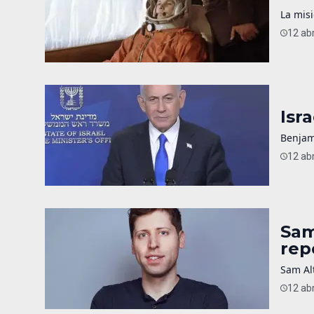
La misi
12 abr
Isr
Benjam
12 abr
Sam
rep
Sam Alt
12 abr