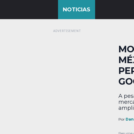
MO
MÉ
PE
GO
A pes
merca
ampli
osten
idea,
Por
Dan
dispo
carac
Resume 