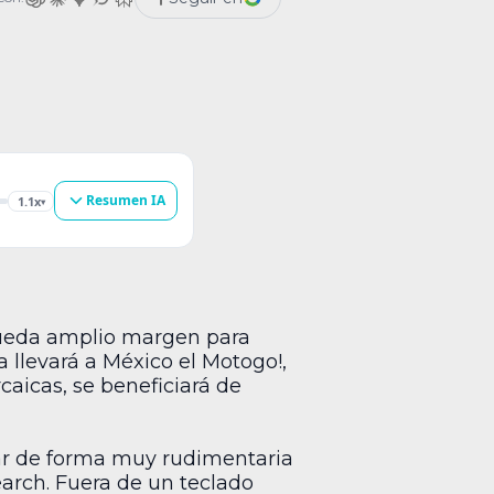
ciará de servicios Google. […]
Resumen IA
1.1x
▾
 queda amplio margen para
 llevará a México el Motogo!,
rcaicas, se beneficiará de
tar de forma muy rudimentaria
earch. Fuera de un teclado