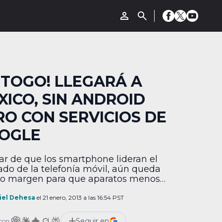
TOGO! LLEGARÁ A
XICO, SIN ANDROID
RO CON SERVICIOS DE
OGLE
ar de que los smartphone lideran el
do de la telefonía móvil, aún queda
o margen para que aparatos menos
tosos se abran camino y en apoyo a tal
 Motorola llevará a México el Motogo!, un
iel Dehesa
el 21 enero, 2013 a las 16:54 PST
sitivo que aún si está provisto de las
terísticas inteligentes más arcaicas, se
Seguir en
con: