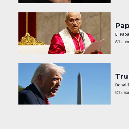
Pap
El Papa
12 abr
Tru
Donald
12 abr