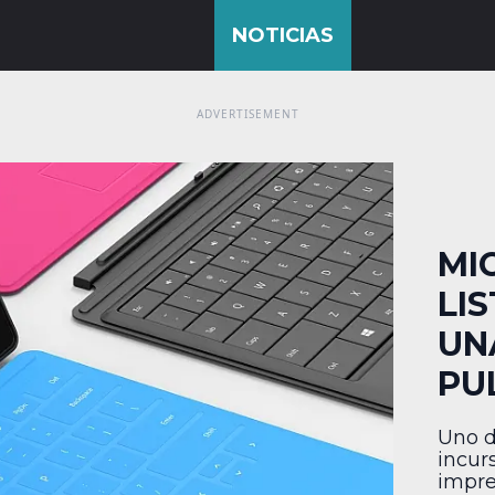
MI
LI
UN
PU
Uno d
incur
impre