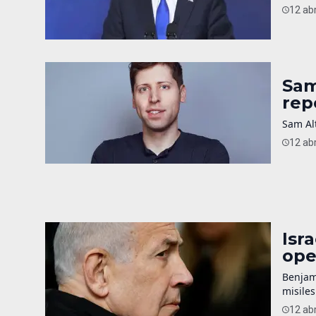
12 abr
Sam
rep
Sam Alt
12 abr
Isr
ope
Benjam
misiles
12 abr