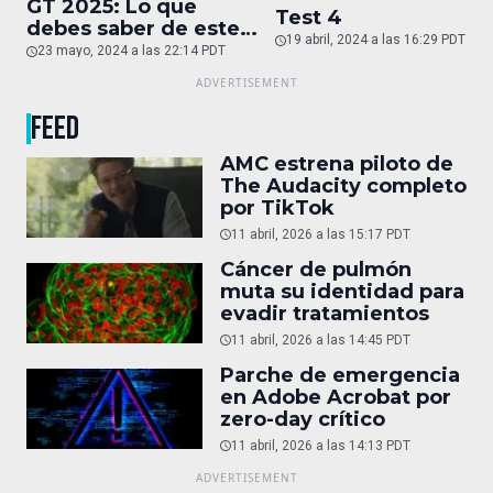
GT 2025: Lo que
Test 4
debes saber de este
19 abril, 2024 a las 16:29 PDT
auto de superlujo
23 mayo, 2024 a las 22:14 PDT
FEED
AMC estrena piloto de
The Audacity completo
por TikTok
11 abril, 2026 a las 15:17 PDT
Cáncer de pulmón
muta su identidad para
evadir tratamientos
11 abril, 2026 a las 14:45 PDT
Parche de emergencia
en Adobe Acrobat por
zero-day crítico
11 abril, 2026 a las 14:13 PDT