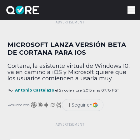
MICROSOFT LANZA VERSIÓN BETA
DE CORTANA PARA IOS
Cortana, la asistente virtual de Windows 10,
va en camino a iOS y Microsoft quiere que
los usuarios comiencen a usarla muy
pronto. La compañía creadora del Windows
Phone abrió el miércoles el registro para
Por
Antonio Castelazo
el 5 noviembre, 2015 a las 07:18 PST
que los usuarios puedan probar Cortana
para iOS en su fase Beta antes de que la
Seguir en
Resume con:
asistente virtual llegue a […]