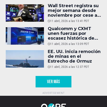
Wall Street registra su
mejor semana desde
noviembre por cese al
fuego entre EU e Irán
11 abril, 2026 a las 13:41 PDT
Qualcomm y CXMT
unen fuerzas por
escasez histórica de
DRAM
11 abril, 2026 a las 13:09 PDT
EE. UU. inicia remoción
de minas en el
Estrecho de Ormuz
11 abril, 2026 a las 12:37 PDT
VER MÁS