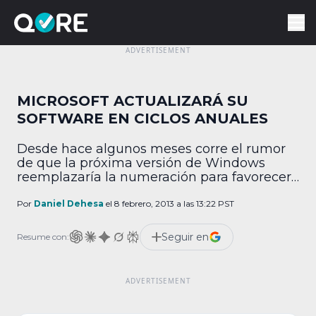
MICROSOFT ACTUALIZARÁ SU
SOFTWARE EN CICLOS ANUALES
Desde hace algunos meses corre el rumor
de que la próxima versión de Windows
reemplazaría la numeración para favorecer
los nombres clave y que la siguiente edición
del sistema operativo sería conocida como
Por
Daniel Dehesa
el 8 febrero, 2013 a las 13:22 PST
Blue, pero de acuerdo con un informante de
CNET que prefiere mantenerse anónimo,
Seguir en
Resume con:
Blue es una iniciativa que apuesta por
mantener la […]