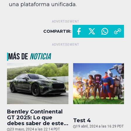
una plataforma unificada.
COMPARTIR:
MÁS DE
NOTICIA
Bentley Continental
GT 2025: Lo que
Test 4
debes saber de este
19 abril, 2024 a las 16:29 PDT
auto de superlujo
23 mayo, 2024 a las 22:14 PDT