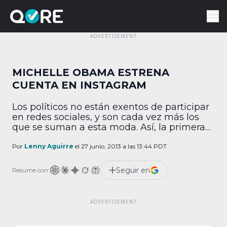
MICHELLE OBAMA ESTRENA
CUENTA EN INSTAGRAM
Los políticos no están exentos de participar
en redes sociales, y son cada vez más los
que se suman a esta moda. Así, la primera
dama de Estados Unidos, Michelle Obama,
estrenó este jueves su cuenta en Instagram,
Por
Lenny Aguirre
el 27 junio, 2013 a las 13:44 PDT
en la cual posteó fotos tomadas durante su
estancia en África motivada por una gira de
Seguir en
Resume con:
su […]