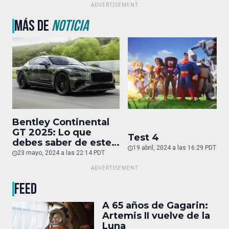
MÁS DE
NOTICIA
Bentley Continental
GT 2025: Lo que
Test 4
debes saber de este
19 abril, 2024 a las 16:29 PDT
auto de superlujo
23 mayo, 2024 a las 22:14 PDT
FEED
A 65 años de Gagarin:
Artemis II vuelve de la
Luna