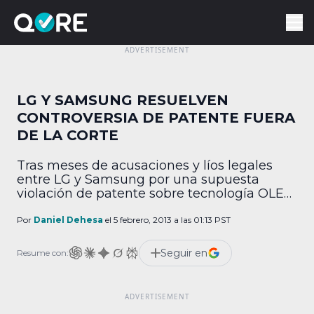
LG Y SAMSUNG RESUELVEN
CONTROVERSIA DE PATENTE FUERA
DE LA CORTE
Tras meses de acusaciones y líos legales
entre LG y Samsung por una supuesta
violación de patente sobre tecnología OLED,
los representantes de ambas compañías
prefirieron llegar a un acuerdo fuera de la
Por
Daniel Dehesa
el 5 febrero, 2013 a las 01:13 PST
corte, “con tal de evitar más controversias”.
Todo comenzó a mediados de 2012 cuando
Seguir en
Resume con:
LG acusó a su competencia ante la
suprema […]