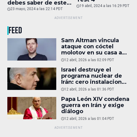
debes saber de este
19 abril, 2024 a las 16:29 PDT
auto de superlujo
23 mayo, 2024 a las 22:14 PDT
FEED
Sam Altman vincula
ataque con cóctel
molotov en su casa a
reportaje
12 abril, 2026 a las 02:09 PDT
Israel destruye el
programa nuclear de
Irán: cero instalaciones
operativas
12 abril, 2026 a las 01:36 PDT
Papa León XIV condena
guerra en Irán y exige
diálogo
12 abril, 2026 a las 01:04 PDT