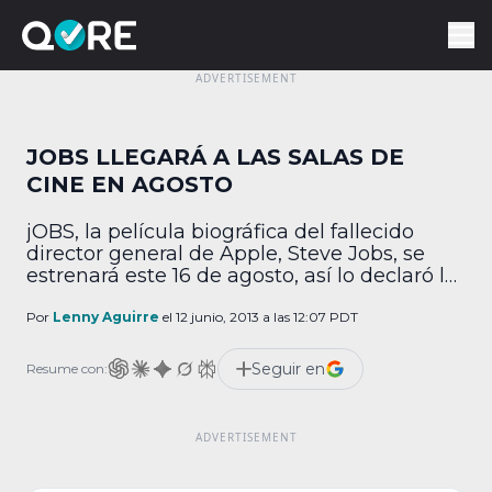
JOBS LLEGARÁ A LAS SALAS DE
CINE EN AGOSTO
jOBS, la película biográfica del fallecido
director general de Apple, Steve Jobs, se
estrenará este 16 de agosto, así lo declaró la
distribuidora del filme, Open Road Films. La
cinta retrata la juventud y gran parte de la
Por
Lenny Aguirre
el 12 junio, 2013 a las 12:07 PDT
carrera del fundador de Apple, ya que inicia
en 1971 y termina en 2001. El filme se […]
Seguir en
Resume con: