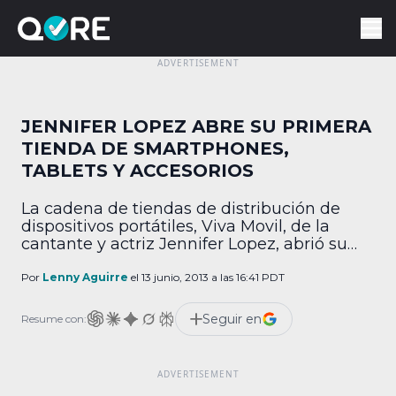
JENNIFER LOPEZ ABRE SU PRIMERA
TIENDA DE SMARTPHONES,
TABLETS Y ACCESORIOS
La cadena de tiendas de distribución de
dispositivos portátiles, Viva Movil, de la
cantante y actriz Jennifer Lopez, abrió su
primer establecimiento este miércoles en
Flatbush Avenue, en la zona de Brooklyn,
Por
Lenny Aguirre
el 13 junio, 2013 a las 16:41 PDT
Nueva York. Esta es la primera tienda de
Viva Movil a un mes de haber anunciado la
Seguir en
Resume con:
creación de la empresa en conjunto […]