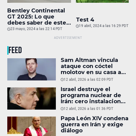
Bentley Continental
GT 2025: Lo que
Test 4
debes saber de este
19 abril, 2024 a las 16:29 PDT
auto de superlujo
23 mayo, 2024 a las 22:14 PDT
FEED
Sam Altman vincula
ataque con cóctel
molotov en su casa a
reportaje
12 abril, 2026 a las 02:09 PDT
Israel destruye el
programa nuclear de
Irán: cero instalaciones
operativas
12 abril, 2026 a las 01:36 PDT
Papa León XIV condena
guerra en Irán y exige
diálogo