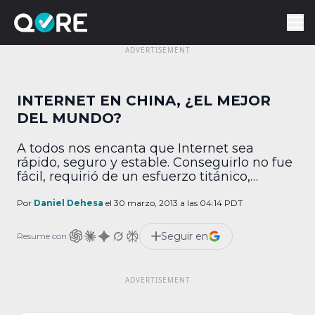
INTERNET EN CHINA, ¿EL MEJOR
DEL MUNDO?
A todos nos encanta que Internet sea
rápido, seguro y estable. Conseguirlo no fue
fácil, requirió de un esfuerzo titánico,
coordinado entre todas las naciones. Pero la
red mundial sigue enfrentando severos
Por
Daniel Dehesa
el 30 marzo, 2013 a las 04:14 PDT
desafíos de funcionalidad y desempeño,
algunos a años de resolverse. No así en
Seguir en
Resume con:
China, que podría tener una infraestructura
muy adelantada al resto […]