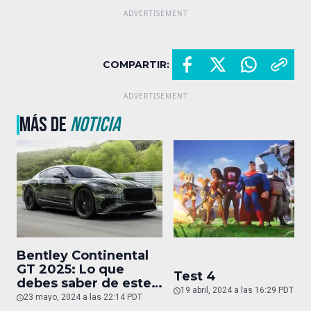
COMPARTIR:
MÁS DE
NOTICIA
Bentley Continental
GT 2025: Lo que
Test 4
debes saber de este
19 abril, 2024 a las 16:29 PDT
auto de superlujo
23 mayo, 2024 a las 22:14 PDT