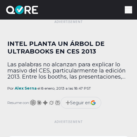
INTEL PLANTA UN ÁRBOL DE
ULTRABOOKS EN CES 2013
Las palabras no alcanzan para explicar lo
masivo del CES, particularmente la edición
2013. Entre los booths, las presentaciones,
las conferencias de prensa y los (muy)
atascados y eternos pasillos parecería que
Por
Alex Serna
el 8 enero, 2013 a las 18:47 PST
no hay espacio para nada más, pero eso no
es así. Por ejemplo, Intel quiso plantar un
Seguir en
Resume con:
árbol como parte de su espacio […]