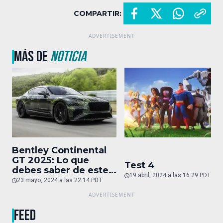
COMPARTIR:
MÁS DE
NOTICIA
Bentley Continental
GT 2025: Lo que
Test 4
debes saber de este
19 abril, 2024 a las 16:29 PDT
auto de superlujo
23 mayo, 2024 a las 22:14 PDT
FEED