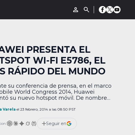
AWEI PRESENTA EL
TSPOT WI-FI E5786, EL
S RÁPIDO DEL MUNDO
te su conferencia de prensa, en el marco
obile World Congress 2014, Huawei
ntó su nuevo hotspot móvil. De nombre
, el dispositivo ofrece descargas hasta de
bps, lo que lo convierte en el hotspot más
a Varela
el 23 febrero, 2014 a las 08:50 PST
o del mundo, de acuerdo con la compañía.
tería del Huawei E5786 dura hasta 10
Seguir en
con:
 […]