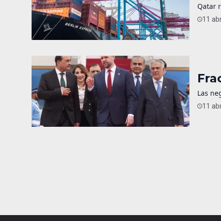
Qatar 
11 abr
Fra
Las neg
11 abr