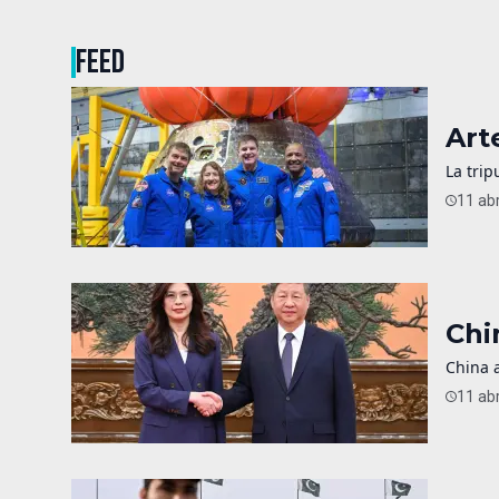
FEED
Art
La trip
11 abr
Chi
China a
11 abr