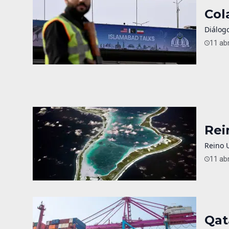
Col
Diálogo
11 abr
Rei
Reino 
11 abr
Qat