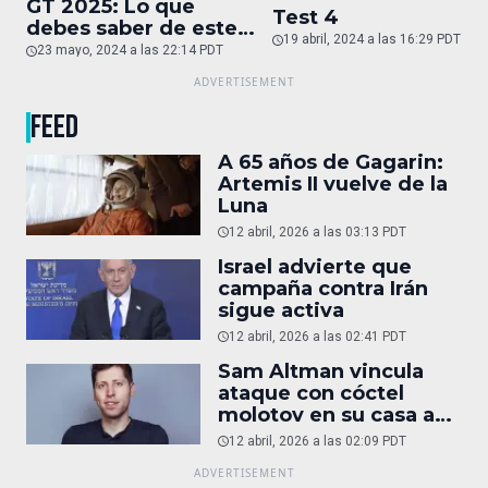
GT 2025: Lo que
Test 4
debes saber de este
19 abril, 2024 a las 16:29 PDT
auto de superlujo
23 mayo, 2024 a las 22:14 PDT
FEED
A 65 años de Gagarin:
Artemis II vuelve de la
Luna
12 abril, 2026 a las 03:13 PDT
Israel advierte que
campaña contra Irán
sigue activa
12 abril, 2026 a las 02:41 PDT
Sam Altman vincula
ataque con cóctel
molotov en su casa a
reportaje
12 abril, 2026 a las 02:09 PDT