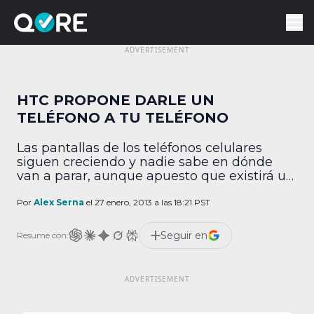
HTC PROPONE DARLE UN
TELÉFONO A TU TELÉFONO
Las pantallas de los teléfonos celulares
siguen creciendo y nadie sabe en dónde
van a parar, aunque apuesto que existirá un
limbo entre 7 y 8 pulgadas en donde se va a
detener la tendencia de las phablets. Aún
Por
Alex Serna
el 27 enero, 2013 a las 18:21 PST
así, para algunas personas resulta
complicado el sacar un teléfono de entre 5 y
Seguir en
Resume con:
6 pulgadas […]