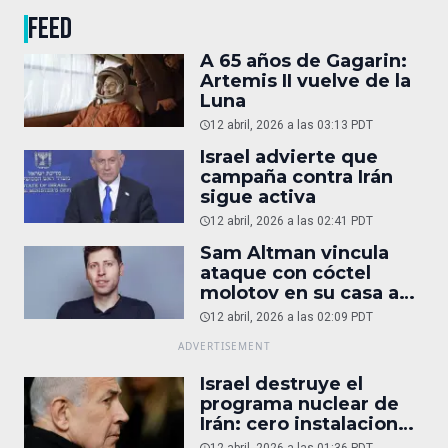
FEED
A 65 años de Gagarin:
Artemis II vuelve de la
Luna
12 abril, 2026 a las 03:13 PDT
Israel advierte que
campaña contra Irán
sigue activa
12 abril, 2026 a las 02:41 PDT
Sam Altman vincula
ataque con cóctel
molotov en su casa a
reportaje
12 abril, 2026 a las 02:09 PDT
Israel destruye el
programa nuclear de
Irán: cero instalaciones
operativas
12 abril, 2026 a las 01:36 PDT