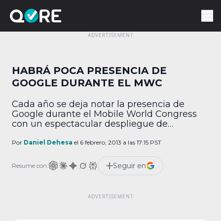
HABRÁ POCA PRESENCIA DE
GOOGLE DURANTE EL MWC
Cada año se deja notar la presencia de
Google durante el Mobile World Congress
con un espectacular despliegue de
dispositivos y tecnologías, pero este año
podría ser una excepción pues según
Por
Daniel Dehesa
el 6 febrero, 2013 a las 17:15 PST
reportes oficiales de voceros europeos, los
creadores de Android sólo llevarán una
Seguir en
Resume con:
pequeña comitiva de técnicos a la magna
expo y con la cual […]