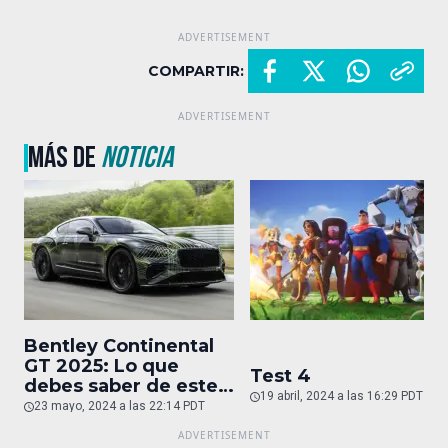
COMPARTIR:
MÁS DE
NOTICIA
Bentley Continental
GT 2025: Lo que
Test 4
debes saber de este
19 abril, 2024 a las 16:29 PDT
auto de superlujo
23 mayo, 2024 a las 22:14 PDT