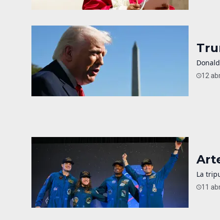
Tru
Donald
12 abr
Art
La trip
11 abr