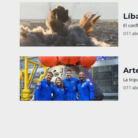
Líb
El con
11 abr
Art
La trip
11 abr