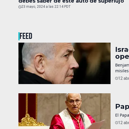
debes saber de este auto de superlujo
23 mayo, 2024 a las 22:14 PDT
FEED
Isr
ope
Benjam
misiles
12 abr
Pap
El Papa
12 abr