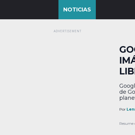
GO
IM
LI
Googl
de Go
planet
más p
nuestr
Por
Len
compa
siste
Resume 
Lands