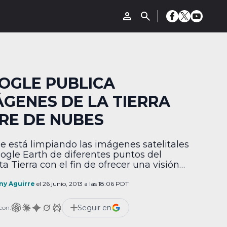
OGLE PUBLICA
ÁGENES DE LA TIERRA
BRE DE NUBES
e está limpiando las imágenes satelitales
ogle Earth de diferentes puntos del
a Tierra con el fin de ofrecer una visión
recisa y completa del ecosistema de
o planeta. Para lograr su objetivo, la
ny Aguirre
el 26 junio, 2013 a las 18:06 PDT
ñía recurrió al USGS —un satélite del
ma meteorológico de Estados Unidos— y al
Seguir en
con:
at 7 de la NASA, […]