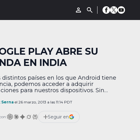
OGLE PLAY ABRE SU
ENDA EN INDIA
s distintos países en los que Android tiene
ncia, podemos acceder a adquirir
aciones para nuestros dispositivos. Sin
go, la experiencia de uso no siempre es
para todos los países. En el caso de
x Serna
el 26 marzo, 2013 a las 11:14 PDT
o, hemos dado un pequeño paso hacia
ienda más completa con la inclusión de
Seguir en
con:
 electrónicos. Sin embargo, […]