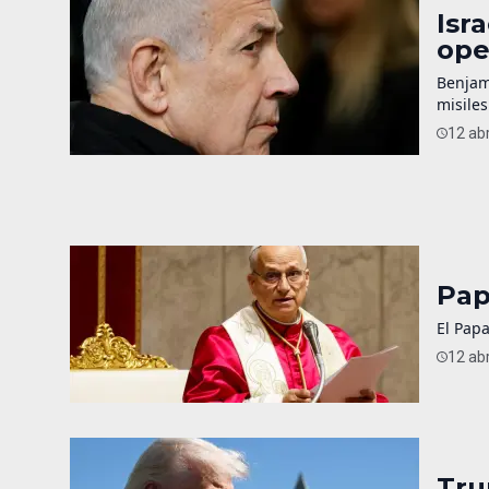
Isr
ope
Benjam
misiles
12 abr
Pap
El Papa
12 abr
Tru