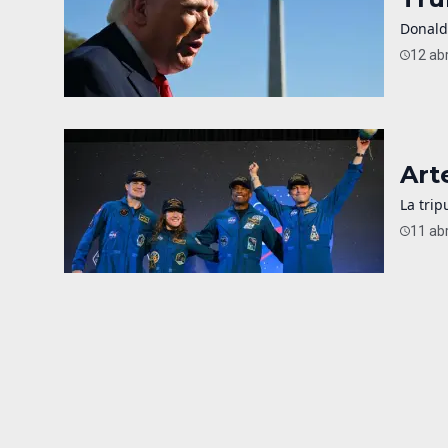
Donald
12 abr
Art
La trip
11 abr