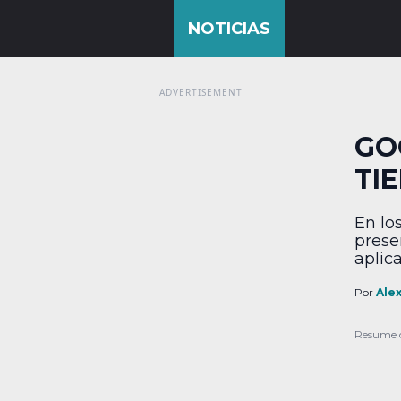
GO
TI
En lo
prese
aplic
embar
igual 
Por
Ale
Méxic
una t
Resume 
libros