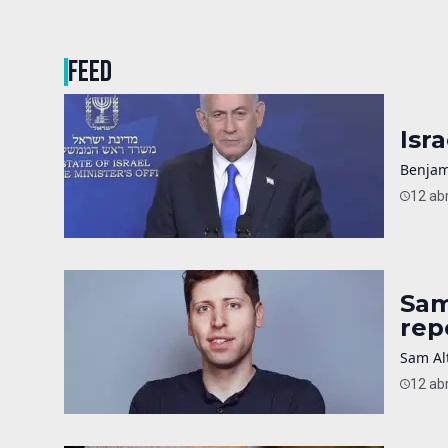
FEED
Isr
Benjam
12 abr
Sam
rep
Sam Alt
12 abr