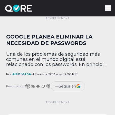
GOOGLE PLANEA ELIMINAR LA
NECESIDAD DE PASSWORDS
Una de los problemas de seguridad más
comunes en el mundo digital está
relacionado con los passwords. En principio,
muchas personas no eligen uno lo
suficientemente complejo como para evitar
Por
Alex Serna
el 18 enero, 2013 a las 13:00 PST
que alguien pueda adivinarlo. Las leyendas
de los servidores invadidos por hackers
Seguir en
Resume con:
porque la contraseña de algún usuario era
“11111” o “password” son completamente
ciertas […]