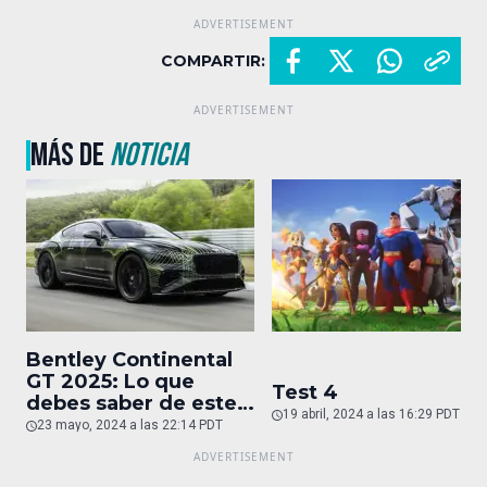
COMPARTIR:
MÁS DE
NOTICIA
Bentley Continental
GT 2025: Lo que
Test 4
debes saber de este
19 abril, 2024 a las 16:29 PDT
auto de superlujo
23 mayo, 2024 a las 22:14 PDT