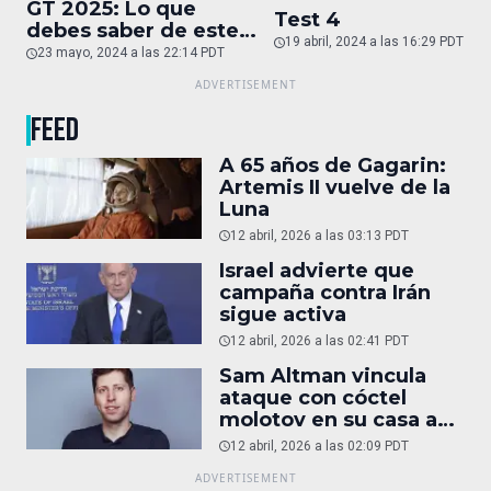
GT 2025: Lo que
Test 4
debes saber de este
19 abril, 2024 a las 16:29 PDT
auto de superlujo
23 mayo, 2024 a las 22:14 PDT
FEED
A 65 años de Gagarin:
Artemis II vuelve de la
Luna
12 abril, 2026 a las 03:13 PDT
Israel advierte que
campaña contra Irán
sigue activa
12 abril, 2026 a las 02:41 PDT
Sam Altman vincula
ataque con cóctel
molotov en su casa a
reportaje
12 abril, 2026 a las 02:09 PDT