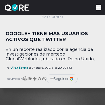
GOOGLE+ TIENE MÁS USUARIOS
ACTIVOS QUE TWITTER
En un reporte realizado por la agencia de
investigaciones de mercado
GlobalWebIndex, ubicada en Reino Unido,
la red social de Google está más viva de lo
que muchos podrían creer. Muchas
Por
Alex Serna
el 27 enero, 2013 a las 20:09 PST
personas han catalogado a Google+ como
una de las redes sociales más vacías. La
Seguir en
Resume con:
impresión es que no hay suficientes
usuarios, pero en realidad […]