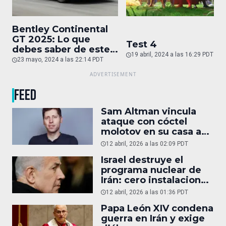
Bentley Continental
GT 2025: Lo que
Test 4
debes saber de este
19 abril, 2024 a las 16:29 PDT
auto de superlujo
23 mayo, 2024 a las 22:14 PDT
FEED
Sam Altman vincula
ataque con cóctel
molotov en su casa a
reportaje
12 abril, 2026 a las 02:09 PDT
Israel destruye el
programa nuclear de
Irán: cero instalaciones
operativas
12 abril, 2026 a las 01:36 PDT
Papa León XIV condena
guerra en Irán y exige