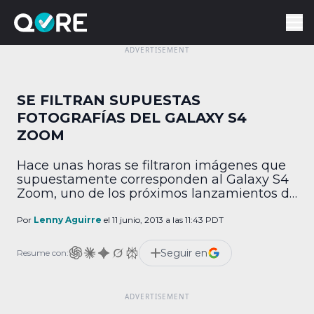
SE FILTRAN SUPUESTAS
FOTOGRAFÍAS DEL GALAXY S4
ZOOM
Hace unas horas se filtraron imágenes que
supuestamente corresponden al Galaxy S4
Zoom, uno de los próximos lanzamientos de
Samsung, que debutará el 20 de junio. El
smartphone, que se lanzará la semana
Por
Lenny Aguirre
el 11 junio, 2013 a las 11:43 PDT
entrante, durante una conferencia de
prensa convocada por la compañía asiática,
Seguir en
Resume con:
cuenta con una pantalla QHD de 4.3",
procesador de 1.6 GHz […]