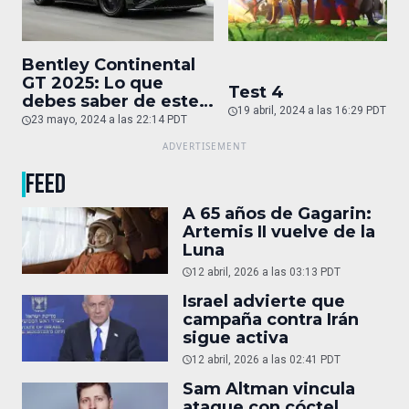
Bentley Continental
GT 2025: Lo que
Test 4
debes saber de este
19 abril, 2024 a las 16:29 PDT
auto de superlujo
23 mayo, 2024 a las 22:14 PDT
FEED
A 65 años de Gagarin:
Artemis II vuelve de la
Luna
12 abril, 2026 a las 03:13 PDT
Israel advierte que
campaña contra Irán
sigue activa
12 abril, 2026 a las 02:41 PDT
Sam Altman vincula
ataque con cóctel