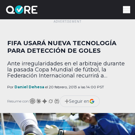
FIFA USARÁ NUEVA TECNOLOGÍA
PARA DETECCIÓN DE GOLES
Ante irregularidades en el arbitraje durante
la pasada Copa Mundial de fútbol, la
Federación Internacional recurrirá a
tecnología para una certera marcación de
goles y para definir mejor la posición de las
Por
Daniel Dehesa
el 20 febrero, 2013 a las 14:00 PST
escuadras en jugadas clave. Bajo el nombre
de Hawkeye, el sistema tecnológico de gol
Seguir en
Resume con:
de línea (por sus siglas en inglés GLT) ya […]