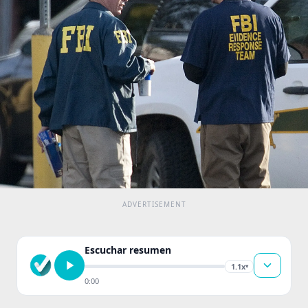
Escuchar resumen
1.1x
▾
0:00