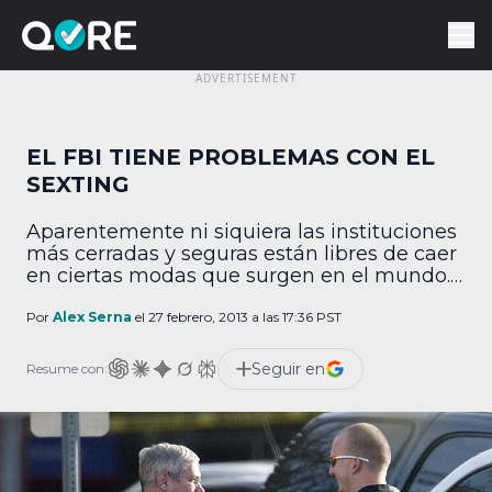
EL FBI TIENE PROBLEMAS CON EL
SEXTING
Aparentemente ni siquiera las instituciones
más cerradas y seguras están libres de caer
en ciertas modas que surgen en el mundo.
Desde los descuidos al usar cuentas de
correo públicas para comunicar información
Por
Alex Serna
el 27 febrero, 2013 a las 17:36 PST
confidencial que han sucedido en todos los
niveles de gobierno de varios países y en
Seguir en
Resume con:
empresas privadas. Todas las empresas y
dependencias […]