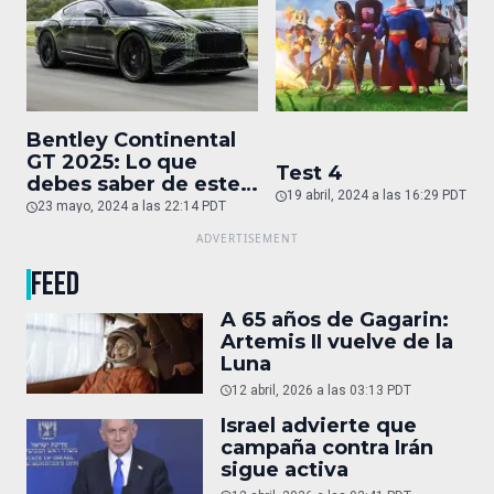
Bentley Continental
GT 2025: Lo que
Test 4
debes saber de este
19 abril, 2024 a las 16:29 PDT
auto de superlujo
23 mayo, 2024 a las 22:14 PDT
FEED
A 65 años de Gagarin:
Artemis II vuelve de la
Luna
12 abril, 2026 a las 03:13 PDT
Israel advierte que
campaña contra Irán
sigue activa