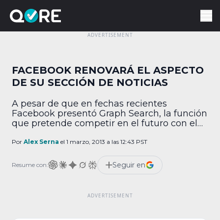
FACEBOOK RENOVARÁ EL ASPECTO
DE SU SECCIÓN DE NOTICIAS
A pesar de que en fechas recientes
Facebook presentó Graph Search, la función
que pretende competir en el futuro con el
buscador de Google y que se encuentra en
una versión beta tan cerrada que
Por
Alex Serna
el 1 marzo, 2013 a las 12:43 PST
prácticamente ningún usuario ha podido
tener acceso a ella, la red social se enfila a
Seguir en
Resume con:
una nueva presentación. Hace apenas […]