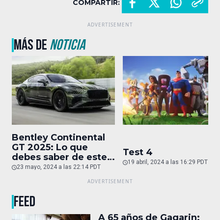
COMPARTIR:
MÁS DE
NOTICIA
Bentley Continental
GT 2025: Lo que
Test 4
debes saber de este
19 abril, 2024 a las 16:29 PDT
auto de superlujo
23 mayo, 2024 a las 22:14 PDT
FEED
A 65 años de Gagarin: