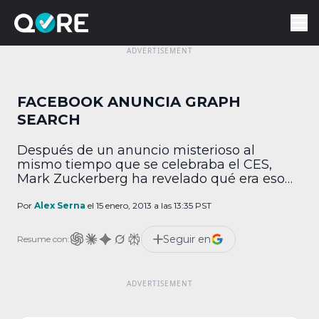
FACEBOOK ANUNCIA GRAPH
SEARCH
Después de un anuncio misterioso al
mismo tiempo que se celebraba el CES,
Mark Zuckerberg ha revelado qué era eso
que estaban construyendo. Graph Search es
la propuesta de Facebook para realizar
Por
Alex Serna
el 15 enero, 2013 a las 13:35 PST
búsquedas sociales. Digamos que quieres
saber cuáles de tus contactos han comido
Seguir en
Resume con:
en cierto tipo de restaurante y sus opiniones
de los platillos. […]