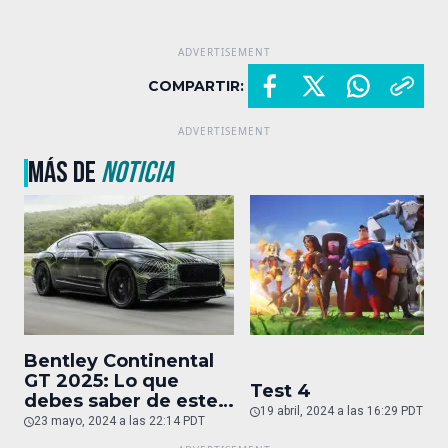
COMPARTIR:
MÁS DE
NOTICIA
Bentley Continental
GT 2025: Lo que
Test 4
debes saber de este
19 abril, 2024 a las 16:29 PDT
auto de superlujo
23 mayo, 2024 a las 22:14 PDT