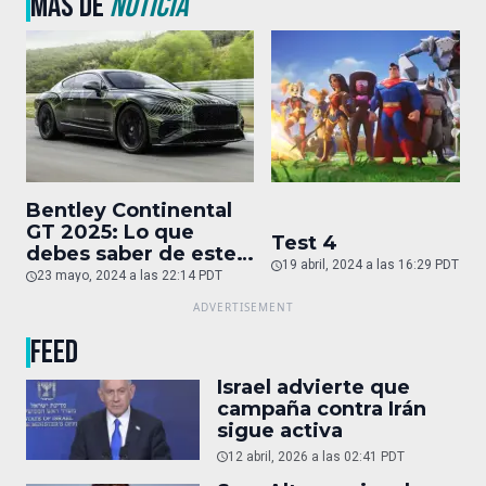
MÁS DE
NOTICIA
Bentley Continental
GT 2025: Lo que
Test 4
debes saber de este
19 abril, 2024 a las 16:29 PDT
auto de superlujo
23 mayo, 2024 a las 22:14 PDT
FEED
Israel advierte que
campaña contra Irán
sigue activa
12 abril, 2026 a las 02:41 PDT