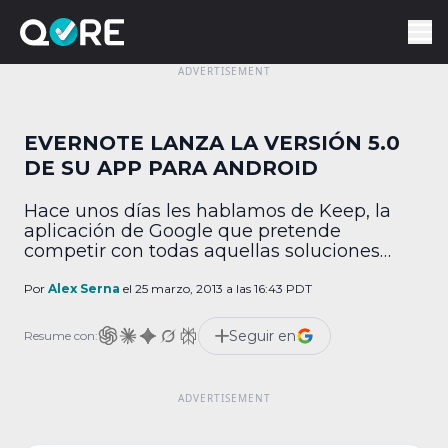
EVERNOTE LANZA LA VERSIÓN 5.0
DE SU APP PARA ANDROID
Hace unos días les hablamos de Keep, la
aplicación de Google que pretende
competir con todas aquellas soluciones
para tomar notas. Su principal competidor
no se ha quedado de brazos cruzados y ha
Por
Alex Serna
el 25 marzo, 2013 a las 16:43 PDT
lanzado una actualización. Evernote llega a
su versión 5.0 para Android y parece no
Seguir en
Resume con:
importarle en lo más mínimo la salida de […]