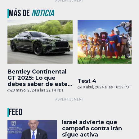
MÁS DE
NOTICIA
Bentley Continental
GT 2025: Lo que
Test 4
debes saber de este
19 abril, 2024 a las 16:29 PDT
auto de superlujo
23 mayo, 2024 a las 22:14 PDT
FEED
Israel advierte que
campaña contra Irán
sigue activa