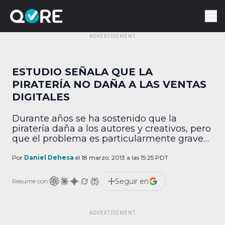
ESTUDIO SEÑALA QUE LA
PIRATERÍA NO DAÑA A LAS VENTAS
DIGITALES
Durante años se ha sostenido que la
piratería daña a los autores y creativos, pero
que el problema es particularmente grave
en Internet. De acuerdo con una reciente
investigación de la Comisión Europea de
Por
Daniel Dehesa
el 18 marzo, 2013 a las 15:25 PDT
Estudios Prospectivos y Tecnológicos, tal
creencia no tiene fundamentos pues “la
Seguir en
Resume con:
piratería no daña a las ventas digitales, de
hecho en […]