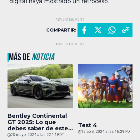
digital haya mostrado un retroceso.
COMPARTIR:
MÁS DE
NOTICIA
Bentley Continental
GT 2025: Lo que
Test 4
debes saber de este
19 abril, 2024 a las 16:29 PDT
auto de superlujo
23 mayo, 2024 a las 22:14 PDT