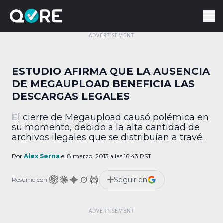
ESTUDIO AFIRMA QUE LA AUSENCIA
DE MEGAUPLOAD BENEFICIA LAS
DESCARGAS LEGALES
El cierre de Megaupload causó polémica en
su momento, debido a la alta cantidad de
archivos ilegales que se distribuían a través
de esa vía. Ahora, un estudio postula que las
descargas legales han aumentado desde
Por
Alex Serna
el 8 marzo, 2013 a las 16:43 PST
que la plataforma de almacenamiento fue
cerrada. La investigación, realizada por la
Seguir en
Resume con:
Universidad Carnegie Mellon en Pittsburgh,
Estados Unidos, […]