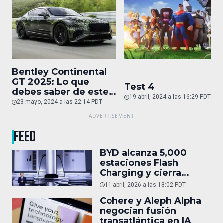
Bentley Continental
GT 2025: Lo que
Test 4
debes saber de este
19 abril, 2024 a las 16:29 PDT
auto de superlujo
23 mayo, 2024 a las 22:14 PDT
FEED
BYD alcanza 5,000
estaciones Flash
Charging y cierra
alianza con KFC
11 abril, 2026 a las 18:02 PDT
Cohere y Aleph Alpha
negocian fusión
transatlántica en IA