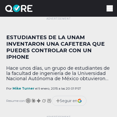
ESTUDIANTES DE LA UNAM
INVENTARON UNA CAFETERA QUE
PUEDES CONTROLAR CON UN
IPHONE
Hace unos días, un grupo de estudiantes de
la facultad de ingeniería de la Universidad
Nacional Autónoma de México obtuvieron
el primer lugar en el MxHacks, también
conocido como Hackathon
Por
Mike Turner
el 9 enero, 2015 a las 20:01 PST
Interuniversidades. El grupo de futuros
ingenieros desarrolló una aplicación para
Seguir en
Resume con:
iPhone llamada Haffe, la cual es capaz de
controlar una cafetera vía Internet. La app
[…]