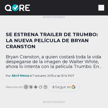
SE ESTRENA TRAILER DE TRUMBO:
LA NUEVA PELÍCULA DE BRYAN
CRANSTON
Bryan Cranston, a quien costará toda la vida
despegarse de la imagen de Walter White,
ahora lo intenta con la película Trumbo. En
el nuevo trailer, vemos más de Cranston
personificando a Dalton Trumbo, un escritor
Por
Abril Meza
el 7 octubre, 2015 a las 13:14 PDT
cinematográfico de Hollywood que fue
encarcelado, exiliado y a quien las
Seguir en
Resume con:
autoridades estadounidenses le prohibieron
trabajar. Entre 1940 y […]