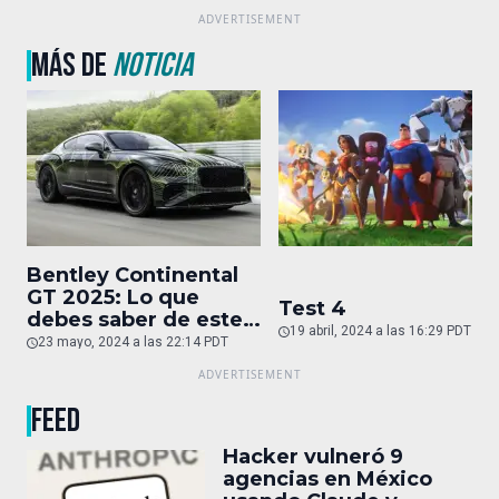
MÁS DE
NOTICIA
Bentley Continental
GT 2025: Lo que
Test 4
debes saber de este
19 abril, 2024 a las 16:29 PDT
auto de superlujo
23 mayo, 2024 a las 22:14 PDT
FEED
Hacker vulneró 9
agencias en México