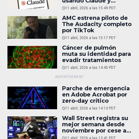
usando Claude y
ChatGPT
11 abril, 2026 a las 15:49 PDT
AMC estrena piloto de
The Audacity completo
por TikTok
11 abril, 2026 a las 15:17 PDT
Cáncer de pulmón
muta su identidad para
evadir tratamientos
11 abril, 2026 a las 14:45 PDT
Parche de emergencia
en Adobe Acrobat por
zero-day crítico
11 abril, 2026 a las 14:13 PDT
Wall Street registra su
mejor semana desde
noviembre por cese al
fuego entre EU e Irán
11 abril, 2026 a las 13:41 PDT