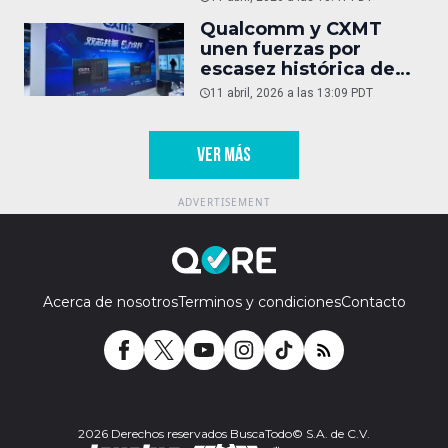
Qualcomm y CXMT
unen fuerzas por
escasez histórica de
DRAM
11 abril, 2026 a las 13:09 PDT
VER MÁS
Acerca de nosotros
Terminos y condiciones
Contacto
2026 Derechos reservados BuscaTodo© S.A. de C.V.