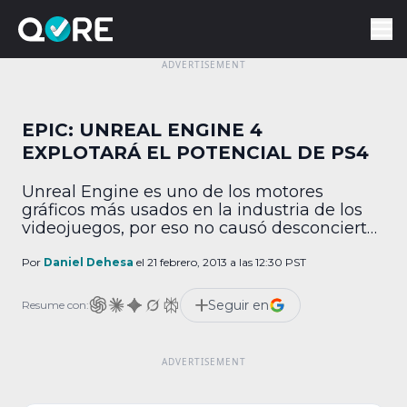
EPIC: UNREAL ENGINE 4
EXPLOTARÁ EL POTENCIAL DE PS4
Unreal Engine es uno de los motores
gráficos más usados en la industria de los
videojuegos, por eso no causó desconcierto
que Epic presumiera la más reciente
edición de su tecnología durante la
Por
Daniel Dehesa
el 21 febrero, 2013 a las 12:30 PST
revelación de PlayStation 4 el pasado 20 de
febrero, marco en el que el director general
Seguir en
Resume con:
Tim Sweeney aseguró que su engine […]