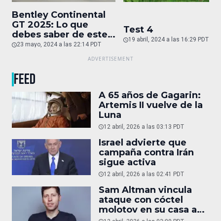
Bentley Continental
GT 2025: Lo que
Test 4
debes saber de este
19 abril, 2024 a las 16:29 PDT
auto de superlujo
23 mayo, 2024 a las 22:14 PDT
FEED
A 65 años de Gagarin:
Artemis II vuelve de la
Luna
12 abril, 2026 a las 03:13 PDT
Israel advierte que
campaña contra Irán
sigue activa
12 abril, 2026 a las 02:41 PDT
Sam Altman vincula
ataque con cóctel
molotov en su casa a
reportaje