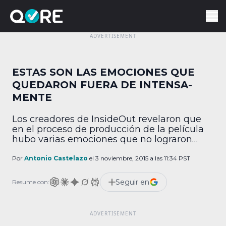
ESTAS SON LAS EMOCIONES QUE
QUEDARON FUERA DE INTENSA-
MENTE
Los creadores de InsideOut revelaron que
en el proceso de producción de la película
hubo varias emociones que no lograron
llegar hasta la pantalla grande. Pete Docter,
director de la película animada de Pixar,
Por
Antonio Castelazo
el 3 noviembre, 2015 a las 11:34 PST
dijo que al principio se manejaron hasta 25
emociones diferentes y que fue un proceso
Seguir en
Resume con:
muy difícil el elegir quiénes estarían […]