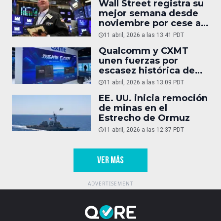
Wall Street registra su
mejor semana desde
noviembre por cese al
fuego entre EU e Irán
11 abril, 2026 a las 13:41 PDT
Qualcomm y CXMT
unen fuerzas por
escasez histórica de
DRAM
11 abril, 2026 a las 13:09 PDT
EE. UU. inicia remoción
de minas en el
Estrecho de Ormuz
11 abril, 2026 a las 12:37 PDT
VER MÁS