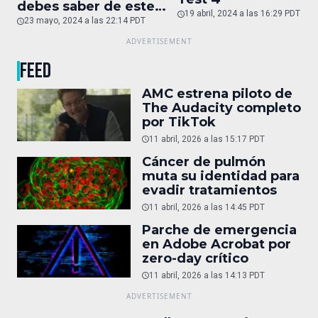
debes saber de este
19 abril, 2024 a las 16:29 PDT
auto de superlujo
23 mayo, 2024 a las 22:14 PDT
FEED
AMC estrena piloto de
The Audacity completo
por TikTok
11 abril, 2026 a las 15:17 PDT
Cáncer de pulmón
muta su identidad para
evadir tratamientos
11 abril, 2026 a las 14:45 PDT
Parche de emergencia
en Adobe Acrobat por
zero-day crítico
11 abril, 2026 a las 14:13 PDT