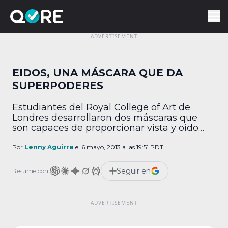
EIDOS, UNA MÁSCARA QUE DA
SUPERPODERES
Estudiantes del Royal College of Art de
Londres desarrollaron dos máscaras que
son capaces de proporcionar vista y oído
sobrehumano. Este prototipo de nombre
Eidos, cubre las orejas del usuario, la boca y
Por
Lenny Aguirre
el 6 mayo, 2013 a las 19:51 PDT
nariz. El dispositivo redirecciona los sonidos
con la cual da la capacidad de escuchar
Seguir en
Resume con:
sonidos aislados en un ambiente ruidoso.
Los lentes […]