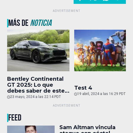
MÁS DE
NOTICIA
Bentley Continental
GT 2025: Lo que
Test 4
debes saber de este
19 abril, 2024 a las 16:29 PDT
auto de superlujo
23 mayo, 2024 a las 22:14 PDT
FEED
Sam Altman vincula