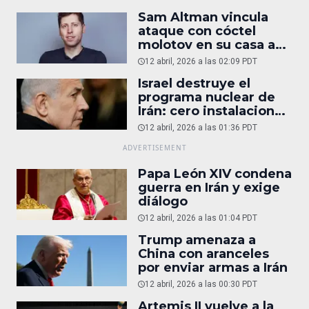
Sam Altman vincula
ataque con cóctel
molotov en su casa a
reportaje
12 abril, 2026 a las 02:09 PDT
Israel destruye el
programa nuclear de
Irán: cero instalaciones
operativas
12 abril, 2026 a las 01:36 PDT
Papa León XIV condena
guerra en Irán y exige
diálogo
12 abril, 2026 a las 01:04 PDT
Trump amenaza a
China con aranceles
por enviar armas a Irán
12 abril, 2026 a las 00:30 PDT
Artemis II vuelve a la