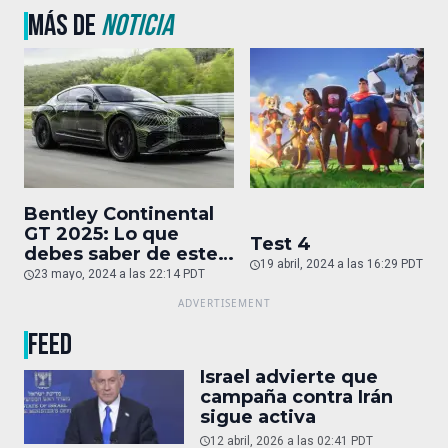
MÁS DE
NOTICIA
Bentley Continental
GT 2025: Lo que
Test 4
debes saber de este
19 abril, 2024 a las 16:29 PDT
auto de superlujo
23 mayo, 2024 a las 22:14 PDT
FEED
Israel advierte que
campaña contra Irán
sigue activa
12 abril, 2026 a las 02:41 PDT