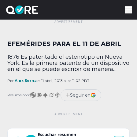
EFEMÉRIDES PARA EL 11 DE ABRIL
1876 Es patentado el estenotipo en Nueva
York. Es la primera patente de un dispositivo
en el que se puede escribir de manera
rápida en idioma inglés. 1970 Es lanzado el
Apolo 13, tercera misión hacia la Luna. El
Por
Alex Serna
el 11 abril, 2013 a las 11:02 PDT
evento tiene lugar en Cabo Cañaveral y la
misión sería un fracaso, debido a
Seguir en
Resume con:
desperfectos en […]
Escuchar resumen