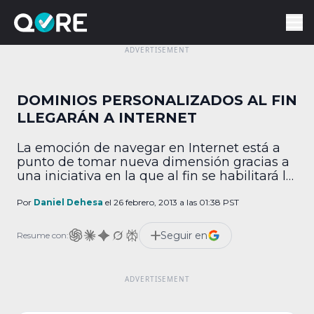
DOMINIOS PERSONALIZADOS AL FIN
LLEGARÁN A INTERNET
La emoción de navegar en Internet está a
punto de tomar nueva dimensión gracias a
una iniciativa en la que al fin se habilitará la
personalización de dominios de alto nivel,
permitiendo que sufijos como .music o .xbox
Por
Daniel Dehesa
el 26 febrero, 2013 a las 01:38 PST
reemplacen al clásico .com y den más
identidad a cada rincón de la web. De
Seguir en
Resume con:
acuerdo con […]