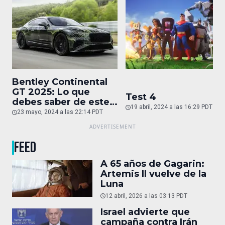
Bentley Continental
GT 2025: Lo que
Test 4
debes saber de este
19 abril, 2024 a las 16:29 PDT
auto de superlujo
23 mayo, 2024 a las 22:14 PDT
FEED
A 65 años de Gagarin:
Artemis II vuelve de la
Luna
12 abril, 2026 a las 03:13 PDT
Israel advierte que
campaña contra Irán