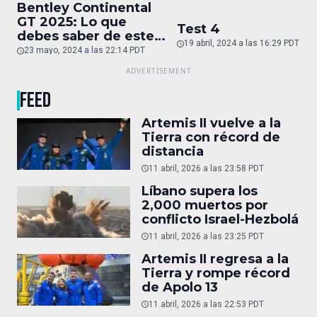
Bentley Continental
GT 2025: Lo que
Test 4
debes saber de este
19 abril, 2024 a las 16:29 PDT
auto de superlujo
23 mayo, 2024 a las 22:14 PDT
FEED
Artemis II vuelve a la
Tierra con récord de
distancia
11 abril, 2026 a las 23:58 PDT
Líbano supera los
2,000 muertos por
conflicto Israel-Hezbolá
11 abril, 2026 a las 23:25 PDT
Artemis II regresa a la
Tierra y rompe récord
de Apolo 13
11 abril, 2026 a las 22:53 PDT