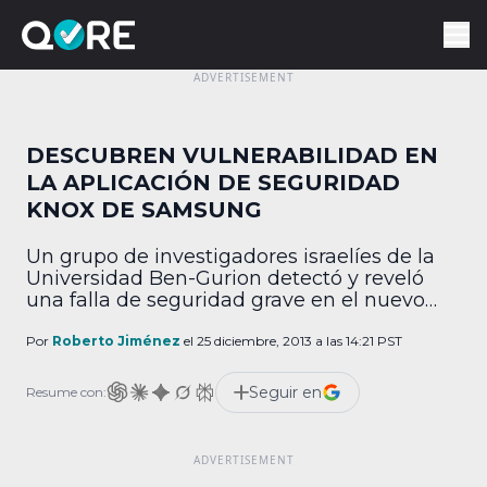
DESCUBREN VULNERABILIDAD EN
LA APLICACIÓN DE SEGURIDAD
KNOX DE SAMSUNG
Un grupo de investigadores israelíes de la
Universidad Ben-Gurion detectó y reveló
una falla de seguridad grave en el nuevo
software de seguridad de Samsung, Knox.
Según este grupo, dicha vulnerabilidad
Por
Roberto Jiménez
el 25 diciembre, 2013 a las 14:21 PST
permitiría a un hacker interceptar
fácilmente datos protegidos dentro de esta
Seguir en
Resume con:
aplicación. Samsung respondió que está
revisando la situación y que realmente no
piensa […]