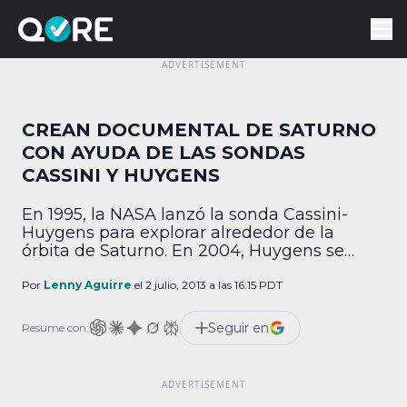
CREAN DOCUMENTAL DE SATURNO
CON AYUDA DE LAS SONDAS
CASSINI Y HUYGENS
En 1995, la NASA lanzó la sonda Cassini-
Huygens para explorar alrededor de la
órbita de Saturno. En 2004, Huygens se
deprendió de Cassini y se dirigió a la luna
Titán, donde además de analizar el
Por
Lenny Aguirre
el 2 julio, 2013 a las 16:15 PDT
ambiente, tomó imágenes impresionantes
sobre el único planeta con anillos visibles
Seguir en
Resume con:
del sistema solar. A partir de los hallazgos y
[…]