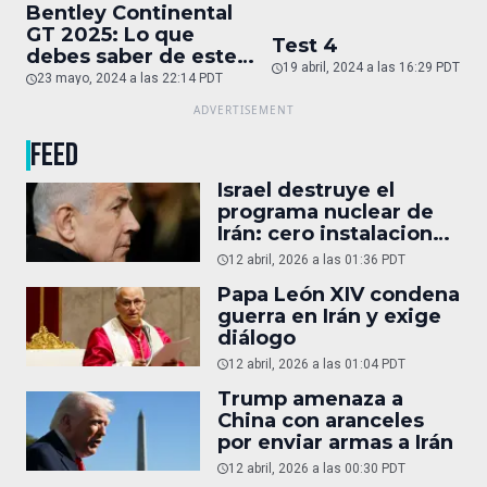
Bentley Continental
GT 2025: Lo que
Test 4
debes saber de este
19 abril, 2024 a las 16:29 PDT
auto de superlujo
23 mayo, 2024 a las 22:14 PDT
FEED
Israel destruye el
programa nuclear de
Irán: cero instalaciones
operativas
12 abril, 2026 a las 01:36 PDT
Papa León XIV condena
guerra en Irán y exige
diálogo
12 abril, 2026 a las 01:04 PDT
Trump amenaza a
China con aranceles
por enviar armas a Irán
12 abril, 2026 a las 00:30 PDT