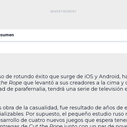
resumen
so de rotundo éxito que surge de iOS y Android, ha
the Rope
que levantó a sus creadores a la cima y
ad de parafernalia, tendrá una serie de televisión 
s obra de la casualidad, fue resultado de años de e
lizables. Por supuesto, el pequeño estudio ruso 
esarrollo de cuatro nuevos juegos que espera tener
 entregas de
Cut the Rope
junto con un par de nov