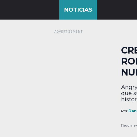
CR
RO
NU
Angry
que s
histor
Rope 
que a
Por
Dan
e inf
televi
Resume 