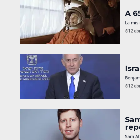
A 6
La misi
12 abr
Isr
Benjam
12 abr
Sam
rep
Sam Alt