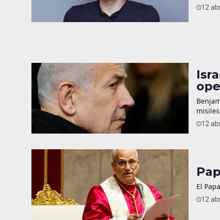
12 abr
Isr
ope
Benjam
misiles
12 abr
Pap
El Papa
12 abr