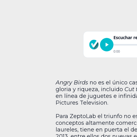
Escuchar 
0:00
Angry Birds
no es el único ca
gloria y riqueza, incluido
Cut 
en línea de juguetes e infinid
Pictures Television.
Para ZeptoLab el triunfo no e
conceptos altamente comercia
laureles, tiene en puerta el d
2013, entre ellos dos nuevas