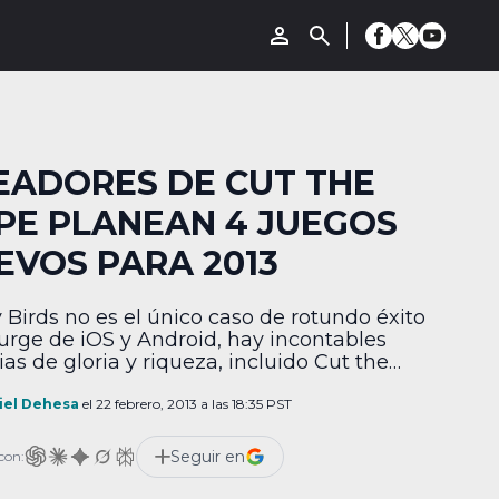
EADORES DE CUT THE
PE PLANEAN 4 JUEGOS
EVOS PARA 2013
 Birds no es el único caso de rotundo éxito
urge de iOS y Android, hay incontables
ias de gloria y riqueza, incluido Cut the
que levantó a sus creadores a la cima y
demás de convertirse en línea de juguetes
iel Dehesa
el 22 febrero, 2013 a las 18:35 PST
inidad de parafernalia, tendrá una serie de
sión en 2014, […]
Seguir en
con: