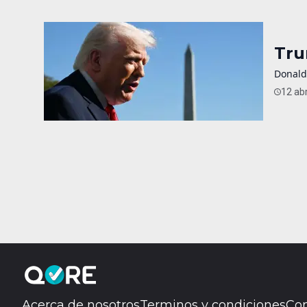
Tru
Donald
12 abr
Acerca de nosotros
Terminos y condiciones
Con