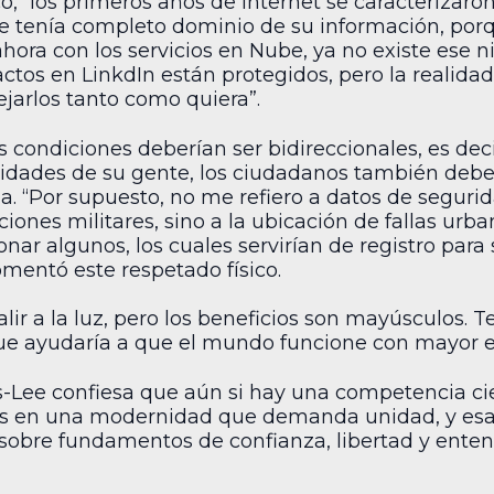
, “los primeros años de Internet se caracterizaron p
te tenía completo dominio de su información, por
ra con los servicios en Nube, ya no existe ese ni
ctos en LinkdIn están protegidos, pero la realida
jarlos tanto como quiera”.
 condiciones deberían ser bidireccionales, es decir
vidades de su gente, los ciudadanos también deb
. “Por supuesto, no me refiero a datos de segurida
iones militares, sino a la ubicación de fallas urb
nar algunos, los cuales servirían de registro para
omentó este respetado físico.
salir a la luz, pero los beneficios son mayúsculos.
ue ayudaría a que el mundo funcione con mayor ef
s-Lee confiesa que aún si hay una competencia cie
mos en una modernidad que demanda unidad, y es
sobre fundamentos de confianza, libertad y enten