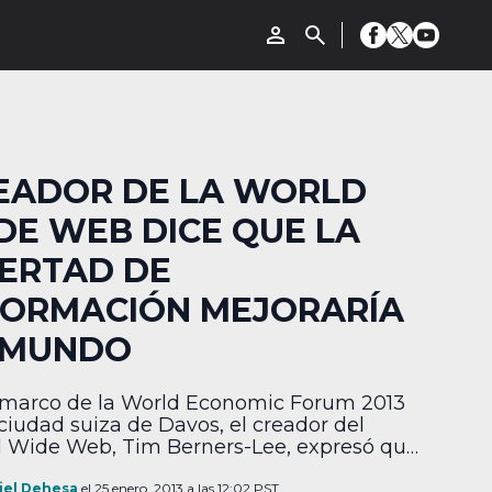
EADOR DE LA WORLD
DE WEB DICE QUE LA
BERTAD DE
FORMACIÓN MEJORARÍA
 MUNDO
 marco de la World Economic Forum 2013
 ciudad suiza de Davos, el creador del
 Wide Web, Tim Berners-Lee, expresó que
ierto tipo de documentos científicos y
ísticas gubernamentales que deberían
iel Dehesa
el 25 enero, 2013 a las 12:02 PST