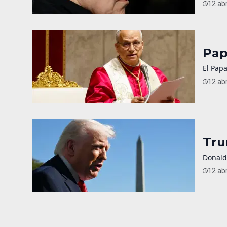
12 abr
Pap
El Papa
12 abr
Tru
Donald
12 abr