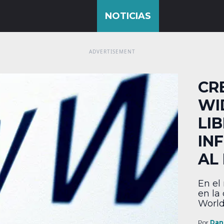
CR
WI
LI
IN
AL
En el
en la
World
hay c
estad
Por
Dan