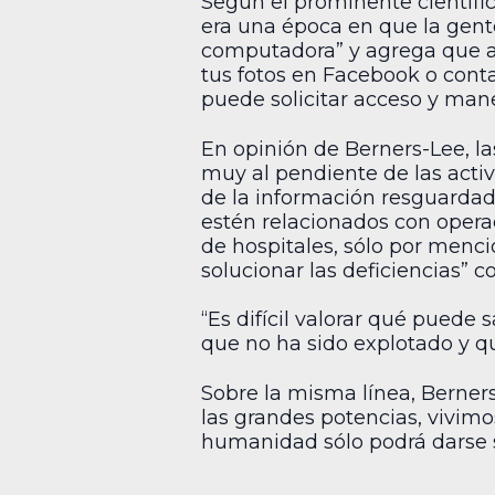
Según el prominente científico
era una época en que la gen
computadora” y agrega que aho
tus fotos en Facebook o conta
puede solicitar acceso y mane
En opinión de Berners-Lee, las
muy al pendiente de las acti
de la información resguardada
estén relacionados con operac
de hospitales, sólo por mencio
solucionar las deficiencias” c
“Es difícil valorar qué puede 
que no ha sido explotado y q
Sobre la misma línea, Berner
las grandes potencias, vivi
humanidad sólo podrá darse 