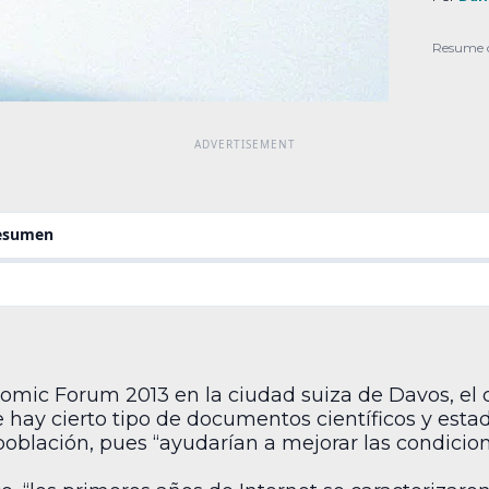
compa
mejor
Resume 
el pro
resumen
omic Forum 2013 en la ciudad suiza de Davos, el
 hay cierto tipo de documentos científicos y est
oblación, pues “ayudarían a mejorar las condicion