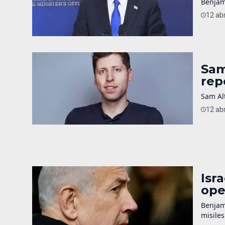
Benjam
12 abr
Sam
rep
Sam Alt
12 abr
Isr
ope
Benjam
misiles