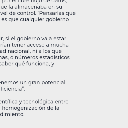
or el libre flujo de datos,
que la almacenaba en su
vel de control. “Pensarías que
d es que cualquier gobierno
, si el gobierno va a estar
erían tener acceso a mucha
d nacional, ni a los que
anas, o números estadísticos
 saber qué funciona, y
 Tenemos un gran potencial
iciencia”.
ntífica y tecnológica entre
a homogenización de la
dimiento.