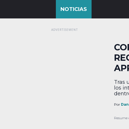
CO
RE
AP
Tras 
los i
dentr
punto
apela
Por
Dan
posib
Samsu
Resume 
de pa