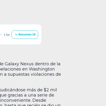
Resumen IA
1.1x
▾
 de Galaxy Nexus dentro de la
apelaciones en Washington
ón a supuestas violaciones de
djudicándose más de $2 mil
ue gracias a una serie de
r inconveniente. Desde
, hasta que recién se dio un