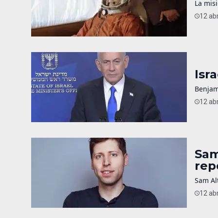
La misi
12 abr
Isr
Benjam
12 abr
Sam
rep
Sam Alt
12 abr