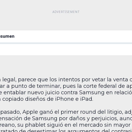
resumen
legal, parece que los intentos por vetar la venta
r a punto de terminar, pues la corte federal de 
e entablar nuevo juicio contra Samsung en relaci
n copiado diseños de iPhone e iPad.
pasado, Apple ganó el primer round del litigio, a
nsación de Samsung por daños y perjuicios, aunq
oreano, su phablet siguió en el mercado sin mayo
ratado de desestimar los argumentos del contrario