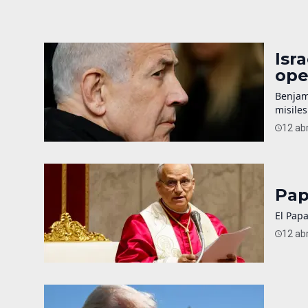
Isr
ope
Benjam
misiles
12 abr
Pap
El Papa
12 abr