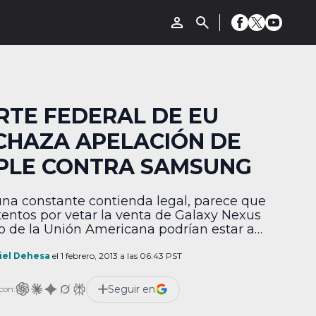
RTE FEDERAL DE EU
CHAZA APELACIÓN DE
PLE CONTRA SAMSUNG
una constante contienda legal, parece que
ntentos por vetar la venta de Galaxy Nexus
o de la Unión Americana podrían estar a
 de terminar, pues la corte federal de
ciones en Washington negó a Apple la
iel Dehesa
el 1 febrero, 2013 a las 06:43 PST
ilidad de entablar nuevo juicio contra
ng en relación a supuestas violaciones
Seguir en
con:
tente en las […]