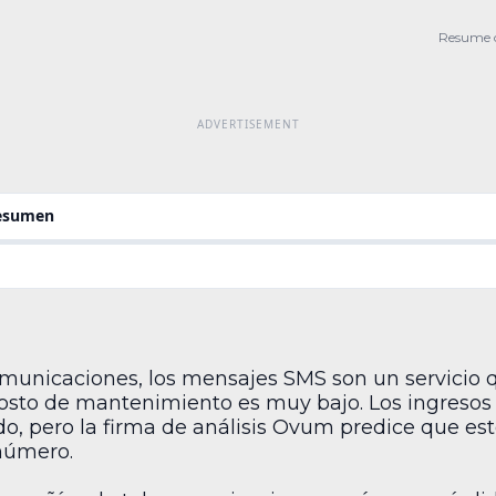
el mu
predi
Resume 
consi
resumen
municaciones, los mensajes SMS son un servicio 
costo de mantenimiento es muy bajo. Los ingresos 
, pero la firma de análisis Ovum predice que es
número.