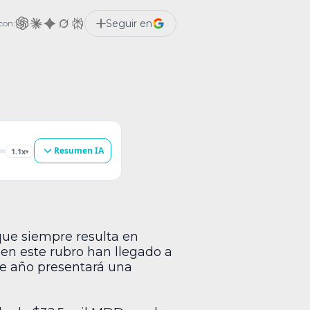
ndo, pero la firma de análisis Ovum
ce que este año presentará una
Seguir en
con:
derable caída en […]
Resumen IA
1.1x
▾
que siempre resulta en
en este rubro han llegado a
te año presentará una