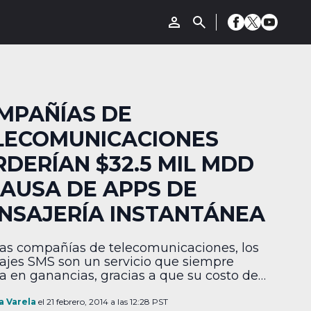
MPAÑÍAS DE
LECOMUNICACIONES
RDERÍAN $32.5 MIL MDD
CAUSA DE APPS DE
NSAJERÍA INSTANTÁNEA
las compañías de telecomunicaciones, los
jes SMS son un servicio que siempre
ta en ganancias, gracias a que su costo de
nimiento es muy bajo. Los ingresos en
rubro han llegado a los $100,000 MDD en
a Varela
el 21 febrero, 2014 a las 12:28 PST