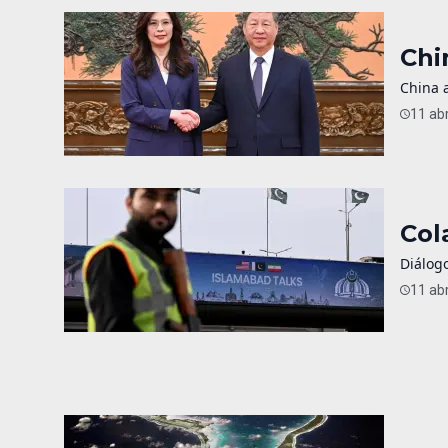
Chi
China a
11 abr
Col
Diálogo
11 abr