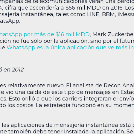
mpañías de telecomunicaciones verán una pérdid
4, cifra que ascendería a $56 mil MDD en 2016. Lo
nsajería instantánea, tales como LINE, BBM, iMess
atsApp.
atsApp por más de $16 mil MDD
, Mark Zuckerber
ción no fue sólo por la aplicación, sino por el fut
que
WhatsApp es la única aplicación que ve más i
ó en 2012
 es relativamente nuevo. El analista de Recon Anal
ue vio una caída de este tipo de mensajes en Esta
 Esto orilló a que los carriers integraran el enví
do los costos. La estrategia funcionó en su mome
 las aplicaciones de mensajería instantánea está 
nte también debe tener instalada la aplicación. Se