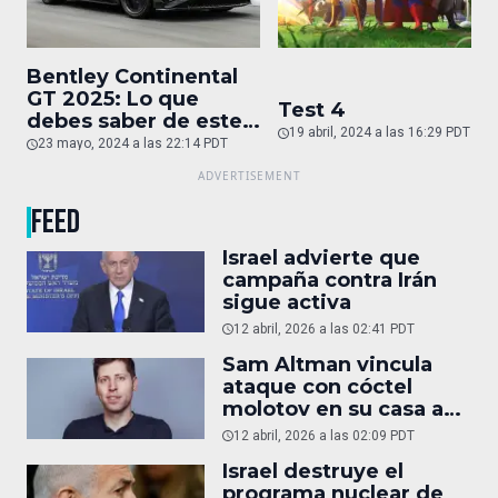
Bentley Continental
GT 2025: Lo que
Test 4
debes saber de este
19 abril, 2024 a las 16:29 PDT
auto de superlujo
23 mayo, 2024 a las 22:14 PDT
FEED
Israel advierte que
campaña contra Irán
sigue activa
12 abril, 2026 a las 02:41 PDT
Sam Altman vincula
ataque con cóctel
molotov en su casa a
reportaje
12 abril, 2026 a las 02:09 PDT
Israel destruye el
programa nuclear de