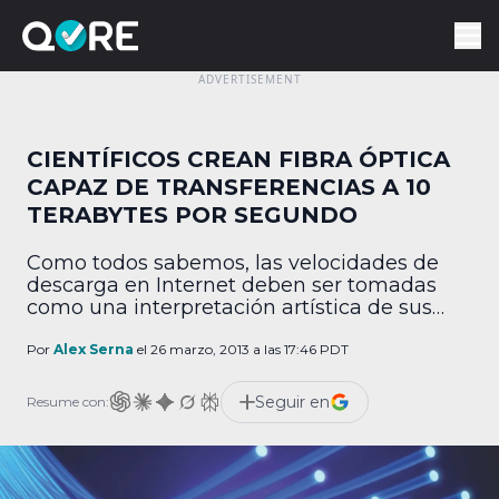
CIENTÍFICOS CREAN FIBRA ÓPTICA
CAPAZ DE TRANSFERENCIAS A 10
TERABYTES POR SEGUNDO
Como todos sabemos, las velocidades de
descarga en Internet deben ser tomadas
como una interpretación artística de sus
proveedores, ya que generalmente las
quejas no se dejan de escuchar en el
Por
Alex Serna
el 26 marzo, 2013 a las 17:46 PDT
momento en el que queremos descargar
archivos de gran tamaño y se nos vuelve
Seguir en
Resume con:
imposible. Tal vez hayan escuchado que es
en Asia en […]