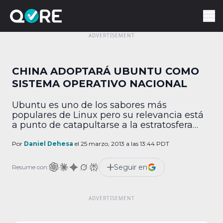
CHINA ADOPTARÁ UBUNTU COMO
SISTEMA OPERATIVO NACIONAL
Ubuntu es uno de los sabores más
populares de Linux pero su relevancia está
a punto de catapultarse a la estratosfera
pues en China quieren usarlo de sistema
operativo nacional. La intención no sólo es
Por
Daniel Dehesa
el 25 marzo, 2013 a las 13:44 PDT
que se vuelva plataforma oficial en
dependencias administrativas, sino que
Seguir en
Resume con:
reemplace a Windows en computadoras
personales y a la mancuerna […]